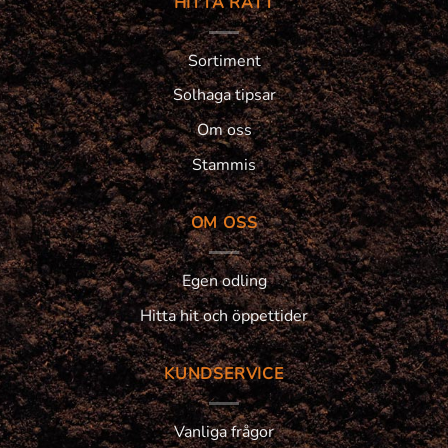
HITTA RÄTT
Sortiment
Solhaga tipsar
Om oss
Stammis
OM OSS
Egen odling
Hitta hit och öppettider
KUNDSERVICE
Vanliga frågor