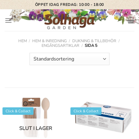
Skip
ÖPPET IDAG FREDAG: 10:00 - 18:00
to
content
HEM
/
HEM & INREDNING
/
DUKNING & TILLBEHÖR
/
ENGÅNGSARTIKLAR
/
SIDA 5
Click & Collect
Click & Collect
SLUT I LAGER