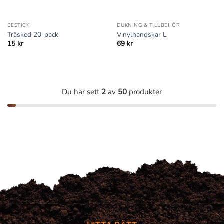
BESTICK
DUKNING & TILLBEHÖR
Träsked 20-pack
Vinylhandskar L
15
kr
69
kr
Du har sett
2
av
50
produkter