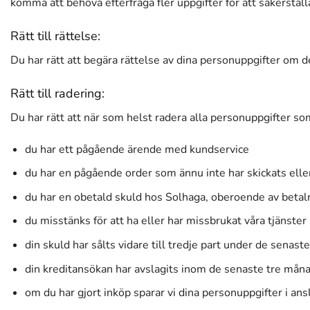
komma att behöva efterfråga fler uppgifter för att säkerställa
Rätt till rättelse:
Du har rätt att begära rättelse av dina personuppgifter om d
Rätt till radering:
Du har rätt att när som helst radera alla personuppgifter s
du har ett pågående ärende med kundservice
du har en pågående order som ännu inte har skickats eller
du har en obetald skuld hos Solhaga, oberoende av beta
du misstänks för att ha eller har missbrukat våra tjänster
din skuld har sålts vidare till tredje part under de senaste
din kreditansökan har avslagits inom de senaste tre mån
om du har gjort inköp sparar vi dina personuppgifter i ansl