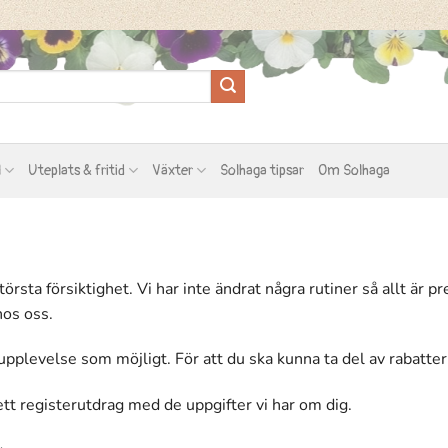
l
Uteplats & fritid
Växter
Solhaga tipsar
Om Solhaga
örsta försiktighet. Vi har inte ändrat några rutiner så allt är p
hos oss.
a upplevelse som möjligt. För att du ska kunna ta del av rabatt
ett registerutdrag med de uppgifter vi har om dig.