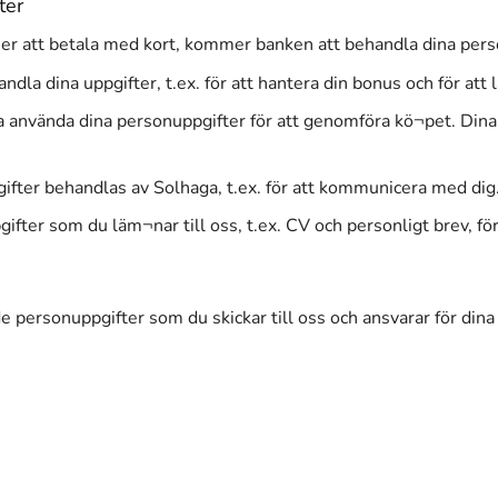
ter
er att betala med kort, kommer banken att behandla dina perso
 dina uppgifter, t.ex. för att hantera din bonus och för att l
nvända dina personuppgifter för att genomföra kö¬pet. Dina up
fter behandlas av Solhaga, t.ex. för att kommunicera med dig
fter som du läm¬nar till oss, t.ex. CV och personligt brev, fö
 personuppgifter som du skickar till oss och ansvarar för dina