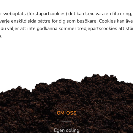
r webbplats (förstapartcookies) det kan t.ex. vara en filtrering
 varje enskild sida bättre för dig som besökare. Cookies kan ä
l du väljer att inte godkänna kommer tredjepartscookies att stä
.
OM OSS
Egen odling