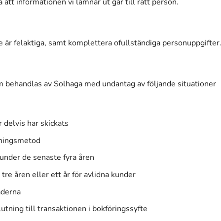
 att informationen vi lämnar ut går till rätt person.
e är felaktiga, samt komplettera ofullständiga personuppgifter
om behandlas av Solhaga med undantag av följande situationer
 delvis har skickats
lningsmetod
 under de senaste fyra åren
 tre åren eller ett år för avlidna kunder
aderna
utning till transaktionen i bokföringssyfte