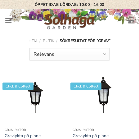
Skip
ÖPPET IDAG LÖRDAG: 10:00 - 16:00
to
content
HEM
/
BUTIK
/
SÖKRESULTAT FÖR ”GRAV”
Click & Collect
Click & Collect
GRAVLYKTOR
GRAVLYKTOR
Gravlykta på pinne
Gravlykta på pinne