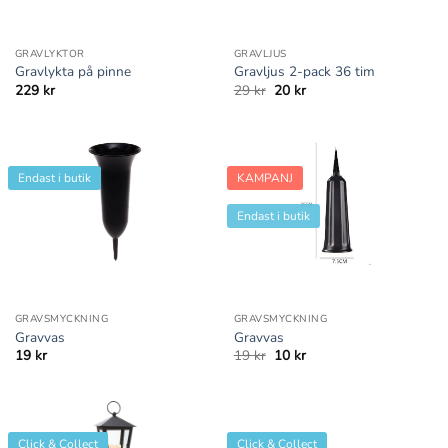
GRAVLYKTOR
GRAVLJUS
Gravlykta på pinne
Gravljus 2-pack 36 tim
Det
Det
229
kr
29
kr
20
kr
ursprungliga
nuvarande
priset
priset
var:
är:
29 kr.
20 kr.
Endast i butik
KAMPANJ
Endast i butik
GRAVSMYCKNING
GRAVSMYCKNING
Gravvas
Gravvas
Det
Det
19
kr
19
kr
10
kr
ursprungliga
nuvarande
priset
priset
var:
är:
19 kr.
10 kr.
Click & Collect
Click & Collect