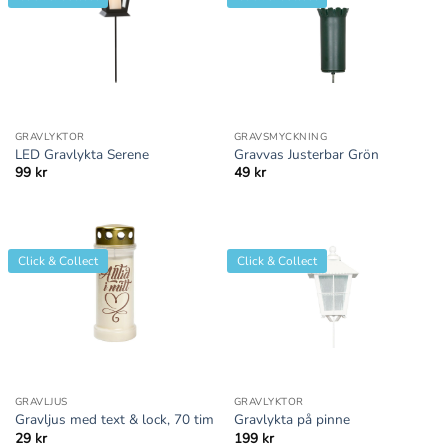
GRAVLYKTOR
GRAVSMYCKNING
LED Gravlykta Serene
Gravvas Justerbar Grön
99
kr
49
kr
Click & Collect
Click & Collect
GRAVLJUS
GRAVLYKTOR
Gravljus med text & lock, 70 tim
Gravlykta på pinne
29
kr
199
kr