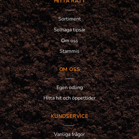
HITTA RÄTT
Sortiment
Solhaga tipsar
Om oss
Stammis
OM OSS
Egen odling
Hitta hit och öppettider
KUNDSERVICE
Vanliga frågor